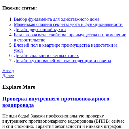
Похожие статьи:
Выбор фундамента для одноэтажного дома
Маленькая спальня секреты уюта и функциональности
Дизайн двухзонной кухни
Базальтовая вата: свойства, преимущества и применение
в строительстве
Еловый пол в квартире преимущества недостатки и
уход
Дизайн спальни в светлых тонах
Дизайн кухни вашей мечты: тенденции и советы
Навигация
Предыдущая
Назад
запись
Следующая
Далее
по
запись
записям
Explore More
Проверка внутреннего противопожарного
водопровода
Не жди беды! Закажи профессиональную проверку
внутреннего противопожарного водопровода (ВППВ) сейчас
и спи спокойно. Гарантия безопасности и никаких штрафов!