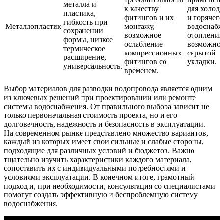
металла и
к качеству
для холо
пластика,
фитингов и их
и горячег
гибкость при
Металлопластик
монтажу,
водоснаб
сохранении
возможное
отоплени
формы, низкое
ослабление
возможно
термическое
компрессионных
скрытой
расширение,
фитингов со
укладки.
универсальность.
временем.
Выбор материалов для разводки водопровода является одним
из ключевых решений при проектировании или ремонте
системы водоснабжения. От правильного выбора зависит не
только первоначальная стоимость проекта, но и его
долговечность, надежность и безопасность в эксплуатации.
На современном рынке представлено множество вариантов,
каждый из которых имеет свои сильные и слабые стороны,
подходящие для различных условий и бюджетов. Важно
тщательно изучить характеристики каждого материала,
сопоставить их с индивидуальными потребностями и
условиями эксплуатации. В конечном итоге, грамотный
подход и, при необходимости, консультация со специалистами
помогут создать эффективную и беспроблемную систему
водоснабжения.