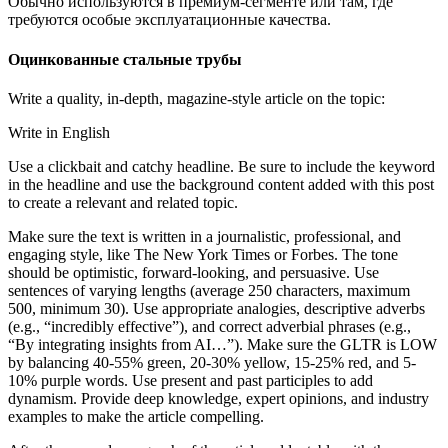
Обычно используются в премиум-сегменте или там, где
требуются особые эксплуатационные качества.
Оцинкованные стальные трубы
Write a quality, in-depth, magazine-style article on the topic:
Write in English
Use a clickbait and catchy headline. Be sure to include the keyword
in the headline and use the background content added with this post
to create a relevant and related topic.
Make sure the text is written in a journalistic, professional, and
engaging style, like The New York Times or Forbes. The tone
should be optimistic, forward-looking, and persuasive. Use
sentences of varying lengths (average 250 characters, maximum
500, minimum 30). Use appropriate analogies, descriptive adverbs
(e.g., “incredibly effective”), and correct adverbial phrases (e.g.,
“By integrating insights from AI…”). Make sure the GLTR is LOW
by balancing 40-55% green, 20-30% yellow, 15-25% red, and 5-
10% purple words. Use present and past participles to add
dynamism. Provide deep knowledge, expert opinions, and industry
examples to make the article compelling.