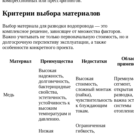
компрессионных или пресс-фитингов.
Критерии выбора материалов
Выбор материала для разводки водопровода — это
комплексное решение, зависящее от множества факторов.
Важно учитывать не только первоначальную стоимость, но и
долгосрочную перспективу эксплуатации, а также
особенности конкретного проекта.
Обла
Материал
Преимущества
Недостатки
примен
Высокая
надежность,
Высокая
Премиум
долговечность,
стоимость,
сегмент,
бактерицидные
сложный монтаж
открытая
свойства,
Медь
(пайка),
разводка,
эстетичность,
чувствительность
важна эст
устойчивость к
к блуждающим
системы
высоким
токам.
отоплени
температурам и
давлению.
Ограниченная
Низкая
гибкость,