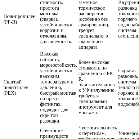
стоимость,
заметное
Внутренн
простота
термическое
разводка
монтажа
расширение
холодног
Полипропилен
(сварка),
(особенно без
горячего
(PP-R)
устойчивость к
армирования),
водоснаб
коррозии и
требует
системы
отложениям,
специального
отоплени
долговечность.
сварочного
аппарата.
Высокая
гибкость,
Более высокая
морозостойкость,
стоимость по
устойчивость к
Скрытая
сравнению с PP-
высоким
разводка,
R,
Сшитый
температурам и
системы
чувствительность
полиэтилен
давлению,
теплого п
к УФ-излучению,
(PEX)
быстрый монтаж
горячее и
требуется
на пресс-
холодное
специальный
фитингах,
водоснаб
инструмент для
подходит для
монтажа.
скрытой
разводки.
Чувствительность
Сочетание
к перегибам,
Универса
преимуществ
требовательность
примене