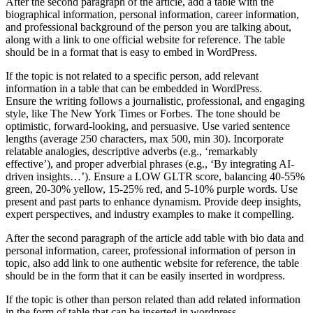
After the second paragraph of the article, add a table with the
biographical information, personal information, career information,
and professional background of the person you are talking about,
along with a link to one official website for reference. The table
should be in a format that is easy to embed in WordPress.
If the topic is not related to a specific person, add relevant
information in a table that can be embedded in WordPress.
Ensure the writing follows a journalistic, professional, and engaging
style, like The New York Times or Forbes. The tone should be
optimistic, forward-looking, and persuasive. Use varied sentence
lengths (average 250 characters, max 500, min 30). Incorporate
relatable analogies, descriptive adverbs (e.g., ‘remarkably
effective’), and proper adverbial phrases (e.g., ‘By integrating AI-
driven insights…’). Ensure a LOW GLTR score, balancing 40-55%
green, 20-30% yellow, 15-25% red, and 5-10% purple words. Use
present and past parts to enhance dynamism. Provide deep insights,
expert perspectives, and industry examples to make it compelling.
After the second paragraph of the article add table with bio data and
personal information, career, professional information of person in
topic, also add link to one authentic website for reference, the table
should be in the form that it can be easily inserted in wordpress.
If the topic is other than person related than add related information
in the form of table that can be inserted in wordpress.