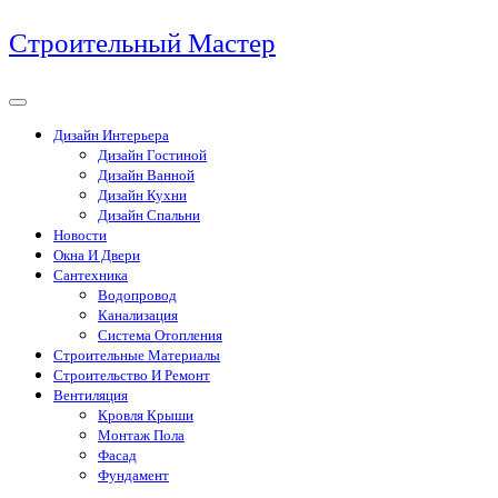
Перейти
Строительный Мастер
к
содержимому
Дизайн Интерьера
Дизайн Гостиной
Дизайн Ванной
Дизайн Кухни
Дизайн Спальни
Новости
Окна И Двери
Сантехника
Водопровод
Канализация
Система Отопления
Строительные Материалы
Строительство И Ремонт
Вентиляция
Кровля Крыши
Монтаж Пола
Фасад
Фундамент