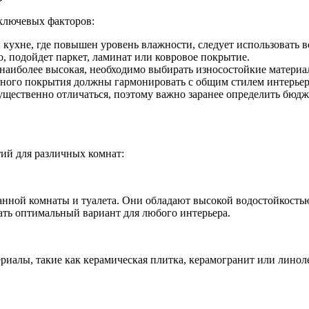
 ключевых факторов:
кухне, где повышен уровень влажности, следует использовать в
о, подойдет паркет, ламинат или ковровое покрытие.
ь наиболее высокая, необходимо выбирать износостойкие матери
льного покрытия должны гармонировать с общим стилем интерьер
щественно отличаться, поэтому важно заранее определить бюд
ий для различных комнат:
анной комнаты и туалета. Они обладают высокой водостойкость
рать оптимальный вариант для любого интерьера.
ериалы, такие как керамическая плитка, керамогранит или лино