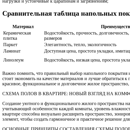
нагрузки и устойчивые к царапинам и загрязнениям;
Сравнительная таблица напольных по
Материал
Преимуществ
Керамическая
Водостойкость, прочность, долговечность
плитка
размеров
Паркет
Элегантность, тепло, экологичность
Ламинат
Доступная цена, простота укладки, имита
Линолеум
Водостойкость, низкая цена, простота укл
Важно помнить, что правильный выбор напольного покрытия 
стоит экономить на качестве материалов и лучше обратиться к
красивое, функциональное и долговечное жилое пространство, 
СХЕМА ПОЛОВ В КВАРТИРЕ: НОВЫЙ ВЗГЛЯД НА КОМ
Создание уютного и функционального жилого пространства нач
учитывающий особенности каждой комнаты, уровень влажности,
квартире способна визуально расширить пространство, зониро
элемент, чтобы создать гармоничное и практичное решение для
ОСНОВНЫЕ ПРИНЦИПЫ СОСТАВЛЕНИЯ СХЕМЫ ПОЛО