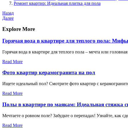
Ремонт квартир: Идеальная плитка для пола
Навигация
Предыдущая
Назад
запись
Следующая
Далее
по
запись
записям
Explore More
Горячая вода в квартире для теплого пола: Мифы
Горячая вода в квартире для теплого пола – мечта или головна
Read More
Фото квартир керамогранита на пол
Ищете идеальный пол? Смотрите фото квартир с керамогранито
Read More
Полы в квартире по маякам: Идеальная стяжка 
Мечтаете о ровном поле? Забудьте о перепадах! Узнайте, как 
Read More