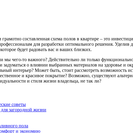
грамотно составленная схема полов в квартире – это инвестици
 профессионалам для разработки оптимального решения. Уделив 
которое будет радовать вас и ваших близких.
 ли мы чего-то важного? Действительно ли только функциональн
ли задуматься о влиянии выбранных материалов на здоровье и 
льный интерьер? Может быть, стоит рассмотреть возможность и
ачественное и красивое покрытие? Возможно, существуют альтерн
идуальности и стиля жизни владельца, не так ли?
еские советы
 для загородной жизни
аливного пола
комфорт и экономию