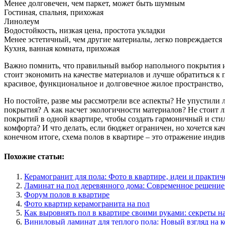
Менее долговечен, чем паркет, может быть шумным
Гостиная, спальня, прихожая
Линолеум
Водостойкость, низкая цена, простота укладки
Менее эстетичный, чем другие материалы, легко повреждается
Кухня, ванная комната, прихожая
Важно помнить, что правильный выбор напольного покрытия и 
стоит экономить на качестве материалов и лучше обратиться к
красивое, функциональное и долговечное жилое пространство, 
Но постойте, разве мы рассмотрели все аспекты? Не упустили
покрытия? А как насчет экологичности материалов? Не стоит 
покрытий в одной квартире, чтобы создать гармоничный и сти
комфорта? И что делать, если бюджет ограничен, но хочется к
конечном итоге, схема полов в квартире – это отражение индив
Похожие статьи:
Керамогранит для пола: Фото в квартире‚ идеи и практич
Ламинат на пол деревянного дома: Современное решение
Форум полов в квартире
Фото квартир керамогранита на пол
Как выровнять пол в квартире своими руками: секреты н
Виниловый ламинат для теплого пола: Новый взгляд на 