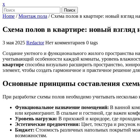
Закрыть
x
меню
Поиск
Home
/
Монтаж пола
/
Схема полов в квартире: новый взгляд н
Схема полов в квартире: новый взгляд
3 мая 2025
Redactor
Нет комментариев
0 tags
Создание уютного и функционального жилого пространства нач
учитывающий особенности каждой комнаты, уровень влажности
квартире
способна визуально расширить пространство, зониро
элемент, чтобы создать гармоничное и практичное решение для
Основные принципы составления схем
При разработке схемы полов необходимо учитывать несколько
Функциональное назначение помещений:
В ванной комн
или керамогранит. В спальне и гостиной, где важен комф
Уровень нагрузки:
В прихожей и коридоре, где проходим
Эстетические предпочтения:
Цвет, текстура и рисунок 
Бюджет:
Стоимость различных напольных покрытий може
возможностям.