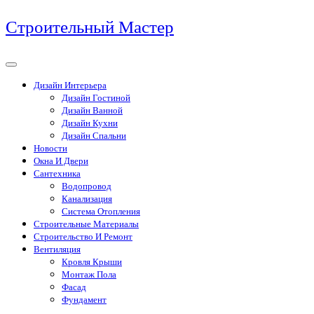
Перейти
Строительный Мастер
к
содержимому
Дизайн Интерьера
Дизайн Гостиной
Дизайн Ванной
Дизайн Кухни
Дизайн Спальни
Новости
Окна И Двери
Сантехника
Водопровод
Канализация
Система Отопления
Строительные Материалы
Строительство И Ремонт
Вентиляция
Кровля Крыши
Монтаж Пола
Фасад
Фундамент