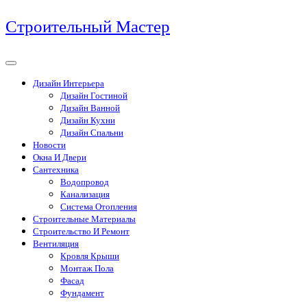
Перейти
Строительный Мастер
к
содержимому
Дизайн Интерьера
Дизайн Гостиной
Дизайн Ванной
Дизайн Кухни
Дизайн Спальни
Новости
Окна И Двери
Сантехника
Водопровод
Канализация
Система Отопления
Строительные Материалы
Строительство И Ремонт
Вентиляция
Кровля Крыши
Монтаж Пола
Фасад
Фундамент