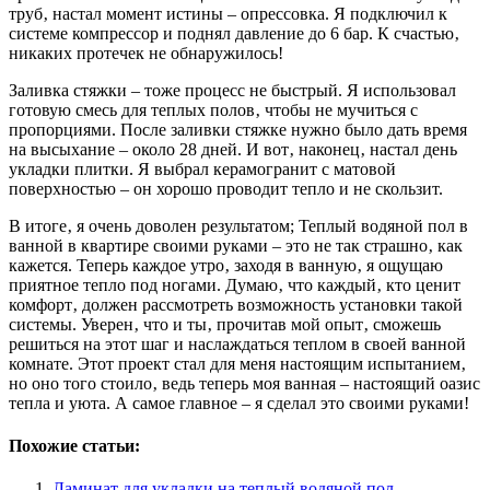
труб‚ настал момент истины – опрессовка. Я подключил к
системе компрессор и поднял давление до 6 бар. К счастью‚
никаких протечек не обнаружилось!
Заливка стяжки – тоже процесс не быстрый. Я использовал
готовую смесь для теплых полов‚ чтобы не мучиться с
пропорциями. После заливки стяжке нужно было дать время
на высыхание – около 28 дней. И вот‚ наконец‚ настал день
укладки плитки. Я выбрал керамогранит с матовой
поверхностью – он хорошо проводит тепло и не скользит.
В итоге‚ я очень доволен результатом; Теплый водяной пол в
ванной в квартире своими руками – это не так страшно‚ как
кажется. Теперь каждое утро‚ заходя в ванную‚ я ощущаю
приятное тепло под ногами. Думаю‚ что каждый‚ кто ценит
комфорт‚ должен рассмотреть возможность установки такой
системы. Уверен‚ что и ты‚ прочитав мой опыт‚ сможешь
решиться на этот шаг и наслаждаться теплом в своей ванной
комнате. Этот проект стал для меня настоящим испытанием‚
но оно того стоило‚ ведь теперь моя ванная – настоящий оазис
тепла и уюта. А самое главное – я сделал это своими руками!
Похожие статьи:
Ламинат для укладки на теплый водяной пол