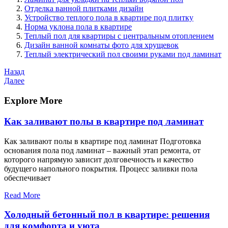
Отделка ванной плитками дизайн
Устройство теплого пола в квартире под плитку
Норма уклона пола в квартире
Теплый пол для квартиры с центральным отоплением
Дизайн ванной комнаты фото для хрущевок
Теплый электрический пол своими руками под ламинат
Навигация
Предыдущая
Назад
запись
Следующая
Далее
по
запись
записям
Explore More
Как заливают полы в квартире под ламинат
Как заливают полы в квартире под ламинат Подготовка
основания пола под ламинат – важный этап ремонта, от
которого напрямую зависит долговечность и качество
будущего напольного покрытия. Процесс заливки пола
обеспечивает
Read More
Холодный бетонный пол в квартире: решения
для комфорта и уюта