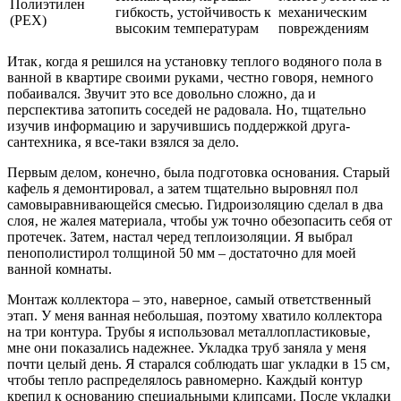
Полиэтилен
гибкость‚ устойчивость к
механическим
(PEX)
высоким температурам
повреждениям
Итак‚ когда я решился на установку теплого водяного пола в
ванной в квартире своими руками‚ честно говоря‚ немного
побаивался. Звучит это все довольно сложно‚ да и
перспектива затопить соседей не радовала. Но‚ тщательно
изучив информацию и заручившись поддержкой друга-
сантехника‚ я все-таки взялся за дело.
Первым делом‚ конечно‚ была подготовка основания. Старый
кафель я демонтировал‚ а затем тщательно выровнял пол
самовыравнивающейся смесью. Гидроизоляцию сделал в два
слоя‚ не жалея материала‚ чтобы уж точно обезопасить себя от
протечек. Затем‚ настал черед теплоизоляции. Я выбрал
пенополистирол толщиной 50 мм – достаточно для моей
ванной комнаты.
Монтаж коллектора – это‚ наверное‚ самый ответственный
этап. У меня ванная небольшая‚ поэтому хватило коллектора
на три контура. Трубы я использовал металлопластиковые‚
мне они показались надежнее. Укладка труб заняла у меня
почти целый день. Я старался соблюдать шаг укладки в 15 см‚
чтобы тепло распределялось равномерно. Каждый контур
крепил к основанию специальными клипсами. После укладки